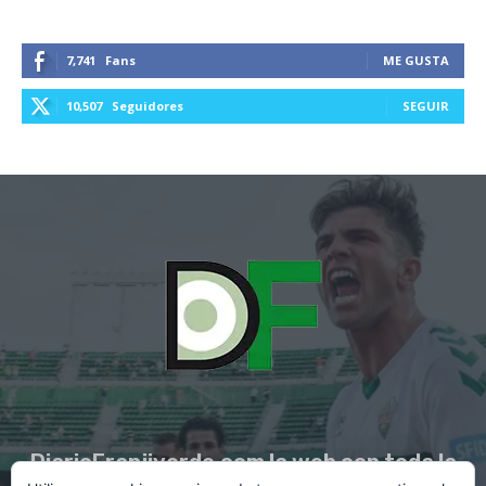
7,741
Fans
ME GUSTA
10,507
Seguidores
SEGUIR
DiarioFranjiverde.com la web con toda la