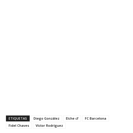
ETIQUETAS
Diego González
Elche cf
FC Barcelona
Fidel Chaves
Víctor Rodríguez