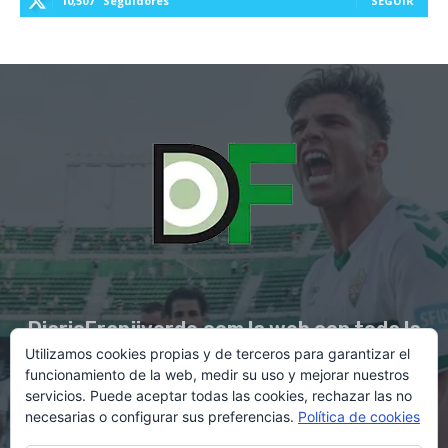
10,507
Seguidores
SEGUIR
DiarioFranjiverde.com la web con toda la
Utilizamos cookies propias y de terceros para garantizar el
información del Elche C.F.
funcionamiento de la web, medir su uso y mejorar nuestros
servicios. Puede aceptar todas las cookies, rechazar las no
necesarias o configurar sus preferencias.
Política de cookies
Contacto en:
diario@franjiverde.com