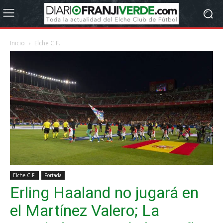
Inicio
Elche C.F.
Elche C.F.
Portada
Erling Haaland no jugará en
el Martínez Valero; La