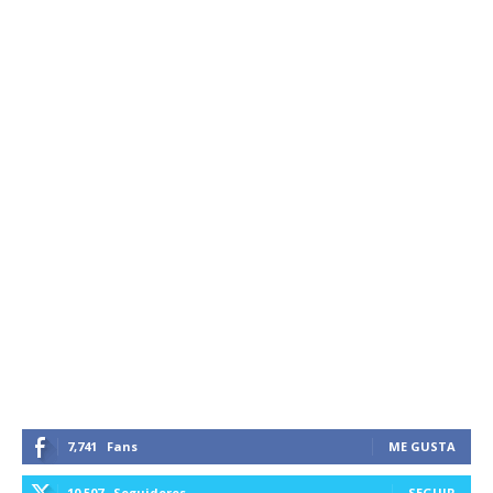
7,741
Fans
ME GUSTA
10,507
Seguidores
SEGUIR