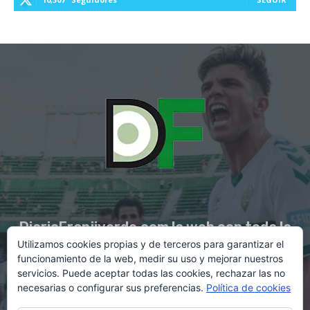
DiarioFranjiverde.com la web con toda la
Utilizamos cookies propias y de terceros para garantizar el
información del Elche C.F.
funcionamiento de la web, medir su uso y mejorar nuestros
servicios. Puede aceptar todas las cookies, rechazar las no
necesarias o configurar sus preferencias.
Política de cookies
Contacto en:
diario@franjiverde.com