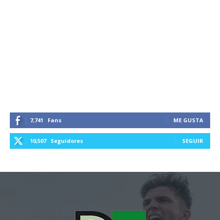
7,741
Fans
ME GUSTA
10,507
Seguidores
SEGUIR