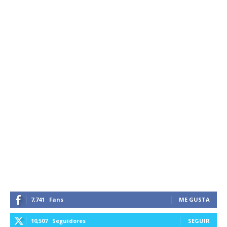
7,741
Fans
ME GUSTA
10,507
Seguidores
SEGUIR