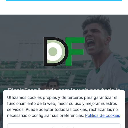
DiarioFranjiverde.com la web con toda la
Utilizamos cookies propias y de terceros para garantizar el
información del Elche C.F.
funcionamiento de la web, medir su uso y mejorar nuestros
servicios. Puede aceptar todas las cookies, rechazar las no
necesarias o configurar sus preferencias.
Política de cookies
Contacto en:
diario@franjiverde.com