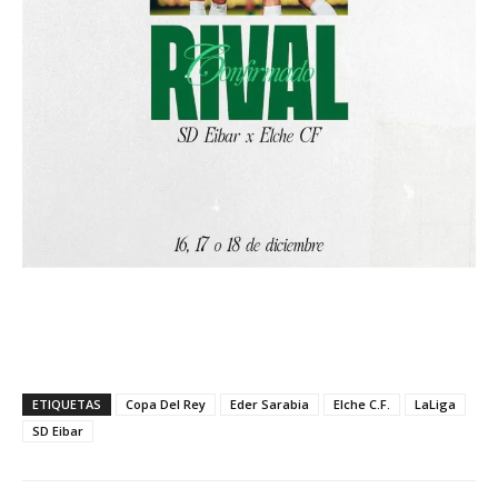
ETIQUETAS
Copa Del Rey
Eder Sarabia
Elche C.F.
LaLiga
SD Eibar