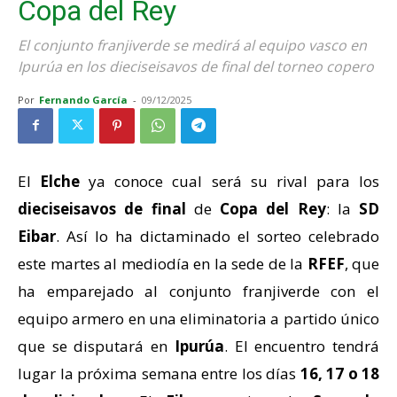
Copa del Rey
El conjunto franjiverde se medirá al equipo vasco en
Ipurúa en los dieciseisavos de final del torneo copero
Por
Fernando García
-
09/12/2025
El
Elche
ya conoce cual será su rival para los
dieciseisavos de final
de
Copa del Rey
: la
SD
Eibar
. Así lo ha dictaminado el sorteo celebrado
este martes al mediodía en la sede de la
RFEF
, que
ha emparejado al conjunto franjiverde con el
equipo armero en una eliminatoria a partido único
que se disputará en
Ipurúa
. El encuentro tendrá
lugar la próxima semana entre los días
16, 17 o 18