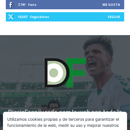
7,741
Fans
ME GUSTA
10,507
Seguidores
SEGUIR
DiarioFranjiverde.com la web con toda la
Utilizamos cookies propias y de terceros para garantizar el
información del Elche C.F.
funcionamiento de la web, medir su uso y mejorar nuestros