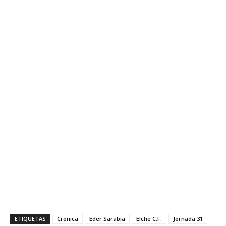
ETIQUETAS
Cronica
Eder Sarabia
Elche C.F.
Jornada 31