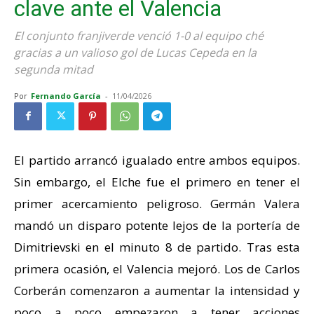
clave ante el Valencia
El conjunto franjiverde venció 1-0 al equipo ché
gracias a un valioso gol de Lucas Cepeda en la
segunda mitad
Por
Fernando García
-
11/04/2026
El partido arrancó igualado entre ambos equipos.
Sin embargo, el Elche fue el primero en tener el
primer acercamiento peligroso. Germán Valera
mandó un disparo potente lejos de la portería de
Dimitrievski en el minuto 8 de partido. Tras esta
primera ocasión, el Valencia mejoró. Los de Carlos
Corberán comenzaron a aumentar la intensidad y
poco a poco empezaron a tener acciones