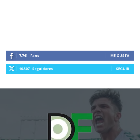
7,741
Fans
ME GUSTA
10,507
Seguidores
SEGUIR