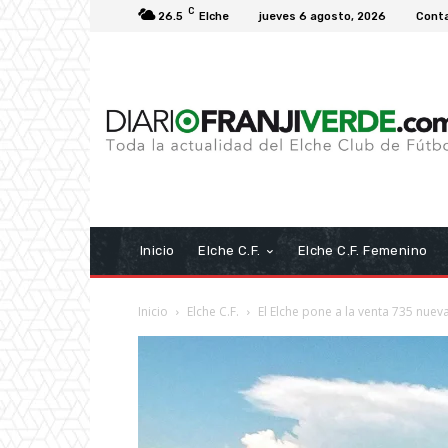
C
26.5
Elche
jueves 6 agosto, 2026
Cont
Inicio
Elche C.F.
Elche C.F. Femenino
Inicio
Elche C.F.
El Elche pone a la venta 735 nueva