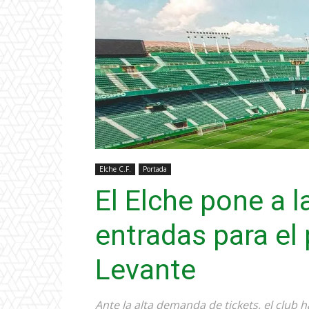
Elche C.F.
Portada
El Elche pone a 
entradas para el 
Levante
Ante la alta demanda de tickets, el club 