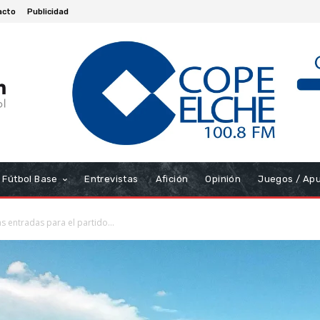
acto
Publicidad
Fútbol Base
Entrevistas
Afición
Opinión
Juegos / Ap
s entradas para el partido...