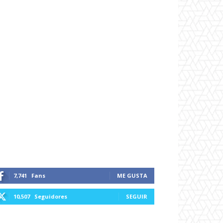
7,741
Fans
ME GUSTA
10,507
Seguidores
SEGUIR