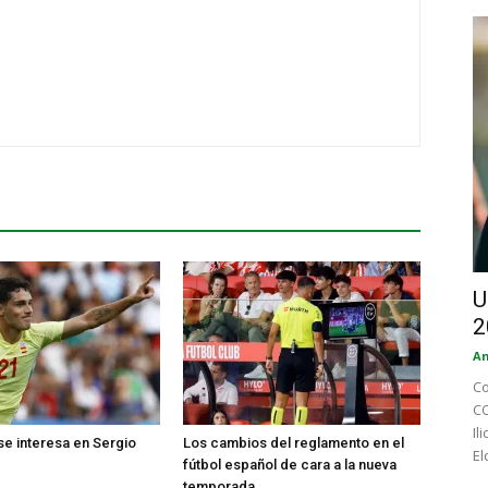
U
2
An
Co
CO
Il
 se interesa en Sergio
Los cambios del reglamento en el
El
fútbol español de cara a la nueva
temporada