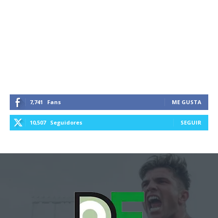
7,741
Fans
ME GUSTA
10,507
Seguidores
SEGUIR