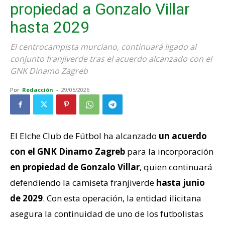
propiedad a Gonzalo Villar
hasta 2029
El centrocampista murciano, continuará ligado al
conjunto franjiverde tras el acuerdo alcanzado con el
GNK Dinamo Zagreb
Por
Redacción
-
29/05/2026
El Elche Club de Fútbol ha alcanzado
un acuerdo
con el GNK Dinamo Zagreb
para la incorporación
en propiedad de Gonzalo Villar
, quien continuará
defendiendo la camiseta franjiverde
hasta junio
de 2029
. Con esta operación, la entidad ilicitana
asegura la continuidad de uno de los futbolistas