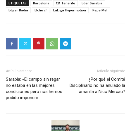
ETIQUETAS
Barcelona
CD Tenerife
Eder Sarabia
Edgar Badia
Elche cf
LaLiga Hypermotion
Pepe Mel
Artículo anterior
Artículo siguiente
Sarabia: «El campo sin regar
¿Por qué el Comité
no estaba en las mejores
Disciplinario no ha anulado la
condiciones pero nos hemos
amarilla a Nico Mercau?
podido imponer»