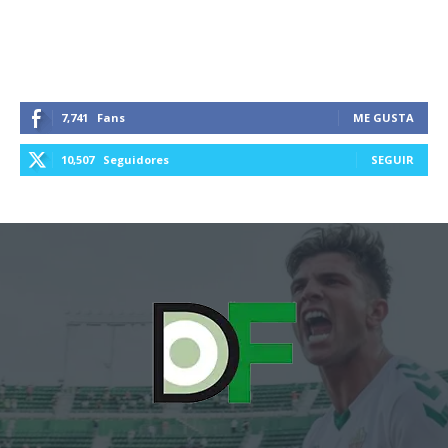
7,741
Fans
ME GUSTA
10,507
Seguidores
SEGUIR