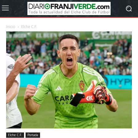
Inicio
Elche C.F.
Elche C.F.
Portada