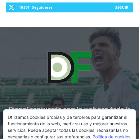
10,507
Seguidores
SEGUIR
DiarioFranjiverde.com la web con toda la
Utilizamos cookies propias y de terceros para garantizar el
información del Elche C.F.
funcionamiento de la web, medir su uso y mejorar nuestros
servicios. Puede aceptar todas las cookies, rechazar las no
necesarias o configurar sus preferencias.
Política de cookies
Contacto en:
diario@franjiverde.com