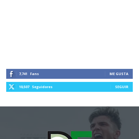
7,741
Fans
ME GUSTA
10,507
Seguidores
SEGUIR