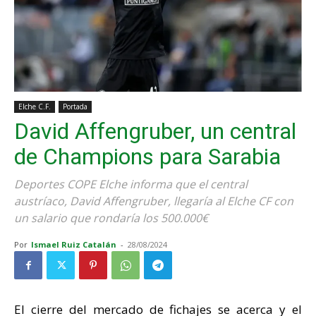
Elche C.F.
Portada
David Affengruber, un central
de Champions para Sarabia
Deportes COPE Elche informa que el central
austríaco, David Affengruber, llegaría al Elche CF con
un salario que rondaría los 500.000€
Por
Ismael Ruiz Catalán
-
28/08/2024
El cierre del mercado de fichajes se acerca y el