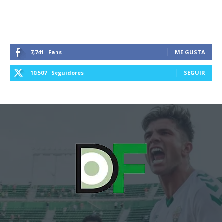
7,741
Fans
ME GUSTA
10,507
Seguidores
SEGUIR