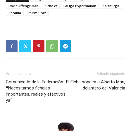
David Affengruber
Elche cf
LaLiga Hypermotion
Salzburgo
Sarabia
Sturm Graz
Artículo anterior
Artículo siguiente
Comunicado de la Federación:
El Elche sondea a Alberto Marí,
❝Necesitamos fichajes
delantero del Valencia
importantes, reales y efectivos
ya❞