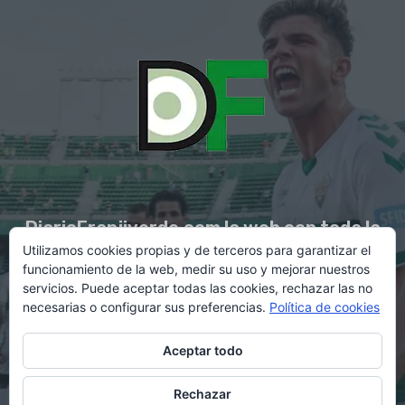
DiarioFranjiverde.com la web con toda la
Utilizamos cookies propias y de terceros para garantizar el
información del Elche C.F.
funcionamiento de la web, medir su uso y mejorar nuestros
servicios. Puede aceptar todas las cookies, rechazar las no
necesarias o configurar sus preferencias.
Política de cookies
Contacto en:
diario@franjiverde.com
Aceptar todo
Rechazar