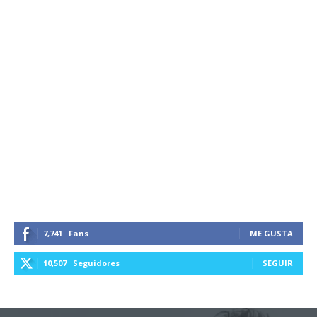
7,741
Fans
ME GUSTA
10,507
Seguidores
SEGUIR