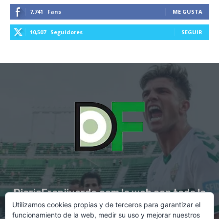
7,741
Fans
ME GUSTA
10,507
Seguidores
SEGUIR
DiarioFranjiverde.com la web con toda la
Utilizamos cookies propias y de terceros para garantizar el
información del Elche C.F.
funcionamiento de la web, medir su uso y mejorar nuestros