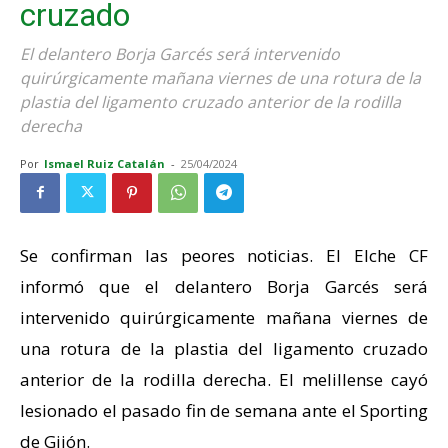
cruzado
El delantero Borja Garcés será intervenido
quirúrgicamente mañana viernes de una rotura de la
plastia del ligamento cruzado anterior de la rodilla
derecha
Por
Ismael Ruiz Catalán
-
25/04/2024
Se confirman las peores noticias. El Elche CF
informó que el delantero Borja Garcés será
intervenido quirúrgicamente mañana viernes de
una rotura de la plastia del ligamento cruzado
anterior de la rodilla derecha. El melillense cayó
lesionado el pasado fin de semana ante el Sporting
de Gijón.