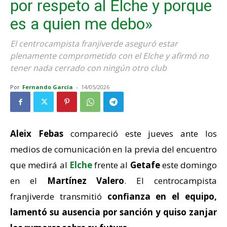
por respeto al Elche y porque
es a quien me debo»
El centrocampista franjiverde aseguró estar
plenamente comprometido con el Elche y afirmó no
tener nada cerrado con ningún otro club
Por
Fernando García
-
14/05/2026
Aleix Febas
compareció este jueves ante los
medios de comunicación en la previa del encuentro
que medirá al
Elche
frente al
Getafe
este domingo
en el
Martínez Valero
. El centrocampista
franjiverde transmitió
confianza en el equipo,
lamentó su ausencia por sanción y quiso zanjar