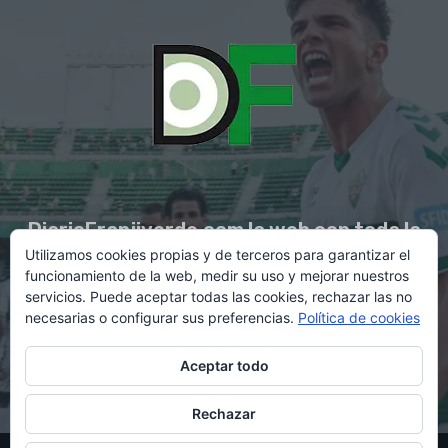
DiarioFranjiverde.com la web con toda la
Utilizamos cookies propias y de terceros para garantizar el
información del Elche C.F.
funcionamiento de la web, medir su uso y mejorar nuestros
servicios. Puede aceptar todas las cookies, rechazar las no
necesarias o configurar sus preferencias.
Política de cookies
Contacto en:
diario@franjiverde.com
Aceptar todo
Rechazar