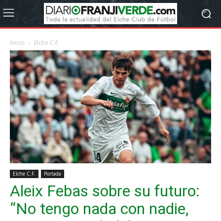
Inicio
Elche C.F.
Elche C.F.
Portada
Aleix Febas sobre su futuro:
“No tengo nada con nadie,