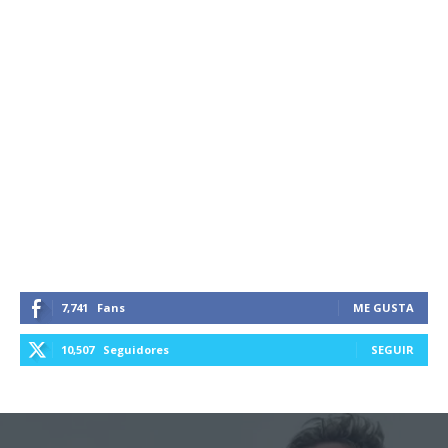
7,741
Fans
ME GUSTA
10,507
Seguidores
SEGUIR