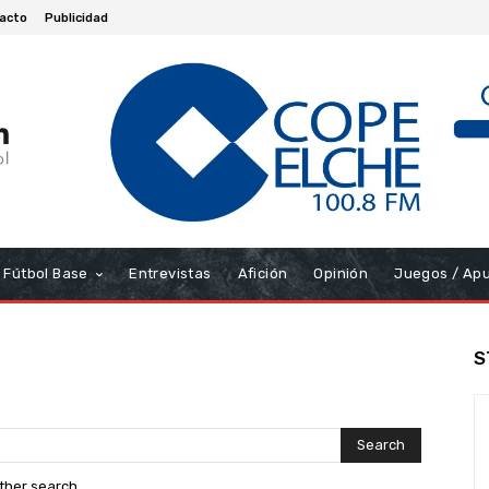
acto
Publicidad
Fútbol Base
Entrevistas
Afición
Opinión
Juegos / Ap
S
Search
other search.