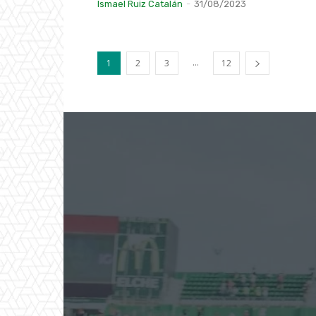
Ismael Ruiz Catalán
-
31/08/2023
...
1
2
3
12