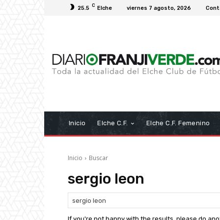
C
25.5
Elche
viernes 7 agosto, 2026
Cont
Inicio
Elche C.F.
Elche C.F. Femenino
Inicio
Buscar
sergio leon
If you're not happy with the results, please do an