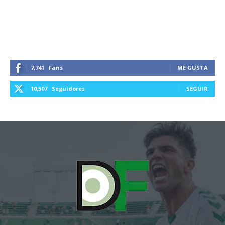
7,741
Fans
ME GUSTA
10,507
Seguidores
SEGUIR