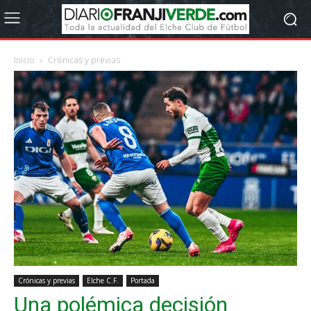
Inicio
Crónicas y previas
Crónicas y previas
Elche C.F.
Portada
Una polémica decisión