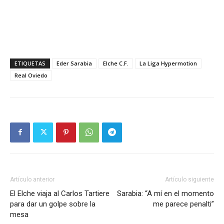
ETIQUETAS
Eder Sarabia
Elche C.F.
La Liga Hypermotion
Real Oviedo
Artículo anterior
Artículo siguiente
El Elche viaja al Carlos Tartiere
Sarabia: “A mí en el momento
para dar un golpe sobre la
me parece penalti”
mesa