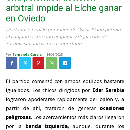
arbitral impide al Elche ganar
en Oviedo
Un dudoso penalti por mano de Óscar Plano permite
al conjunto asturiano empatar y dejar a los de
Sarabia sin una victoria importante
Por
Fernando García
-
14/03/2025
El partido comenzó con ambos equipos bastante
igualados. Los chicos dirigidos por
Eder Sarabia
lograron apoderarse rápidamente del balón y, a
partir de ahí, trataron de generar
ocasiones
peligrosas
. Los acercamientos más claros llegaron
por la
banda izquierda
, aunque, durante los