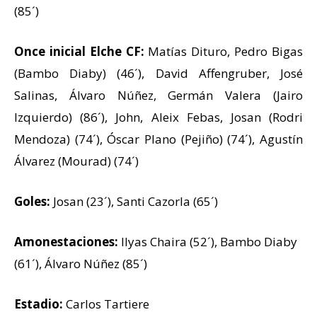
(85´)
Once inicial Elche CF:
Matías Dituro, Pedro Bigas
(Bambo Diaby) (46´), David Affengruber, José
Salinas, Álvaro Núñez, Germán Valera (Jairo
Izquierdo) (86´), John, Aleix Febas, Josan (Rodri
Mendoza) (74´), Óscar Plano (Pejiño) (74´), Agustín
Álvarez (Mourad) (74´)
Goles:
Josan (23´), Santi Cazorla (65´)
Amonestaciones:
Ilyas Chaira (52´), Bambo Diaby
(61´), Álvaro Núñez (85´)
Estadio:
Carlos Tartiere