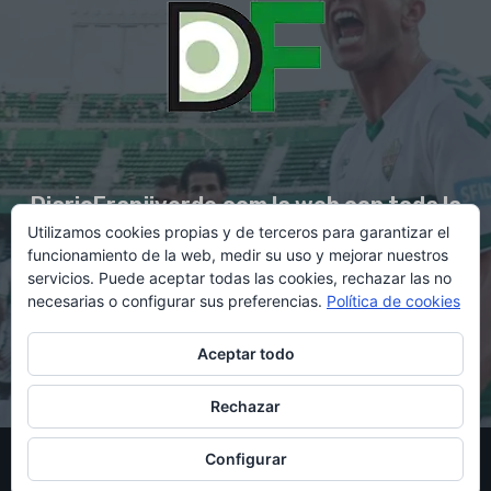
DiarioFranjiverde.com la web con toda la
Utilizamos cookies propias y de terceros para garantizar el
información del Elche C.F.
funcionamiento de la web, medir su uso y mejorar nuestros
servicios. Puede aceptar todas las cookies, rechazar las no
necesarias o configurar sus preferencias.
Política de cookies
Contacto en:
diario@franjiverde.com
Aceptar todo
Rechazar
© Copyright 2021 - Gestión y diseño por Rubén Maestre
Configurar
Política de cookies
Política de privacidad
Aviso legal
Contacto