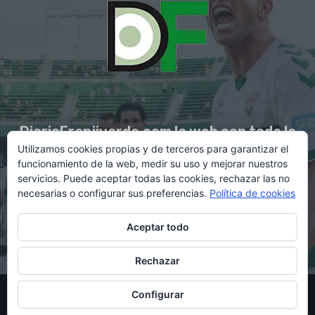
DiarioFranjiverde.com la web con toda la
Utilizamos cookies propias y de terceros para garantizar el
información del Elche C.F.
funcionamiento de la web, medir su uso y mejorar nuestros
servicios. Puede aceptar todas las cookies, rechazar las no
necesarias o configurar sus preferencias.
Política de cookies
Contacto en:
diario@franjiverde.com
Aceptar todo
Rechazar
© Copyright 2021 - Gestión y diseño por Rubén Maestre
Configurar
Política de cookies
Política de privacidad
Aviso legal
Contacto