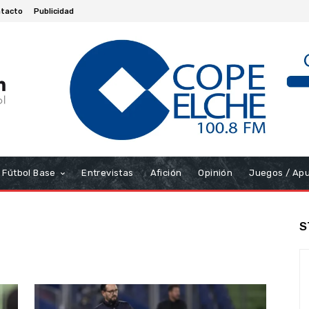
tacto
Publicidad
Fútbol Base
Entrevistas
Afición
Opinión
Juegos / Ap
S