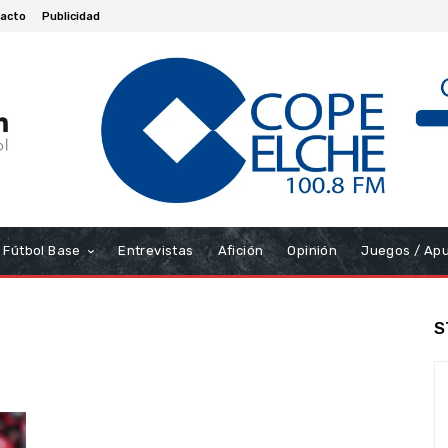
acto
Publicidad
Fútbol Base
Entrevistas
Afición
Opinión
Juegos / Ap
S