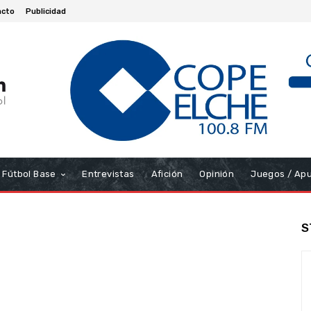
acto
Publicidad
Fútbol Base
Entrevistas
Afición
Opinión
Juegos / Ap
S