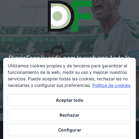
DiarioFranjiverde.com la web con toda la
Utilizamos cookies propias y de terceros para garantizar el
información del Elche C.F.
funcionamiento de la web, medir su uso y mejorar nuestros
servicios. Puede aceptar todas las cookies, rechazar las no
necesarias o configurar sus preferencias.
Política de cookies
Contacto en:
diario@franjiverde.com
Aceptar todo
Rechazar
© Copyright 2021 - Gestión y diseño por Rubén Maestre
Configurar
Política de cookies
Política de privacidad
Aviso legal
Contacto