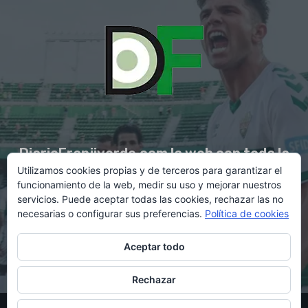
DiarioFranjiverde.com la web con toda la
Utilizamos cookies propias y de terceros para garantizar el
información del Elche C.F.
funcionamiento de la web, medir su uso y mejorar nuestros
servicios. Puede aceptar todas las cookies, rechazar las no
necesarias o configurar sus preferencias.
Política de cookies
Contacto en:
diario@franjiverde.com
Aceptar todo
Rechazar
© Copyright 2021 - Gestión y diseño por Rubén Maestre