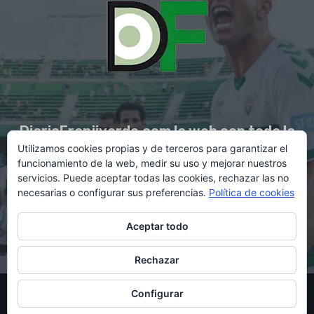
DiarioFranjiverde.com la web con toda la
Utilizamos cookies propias y de terceros para garantizar el
información del Elche C.F.
funcionamiento de la web, medir su uso y mejorar nuestros
servicios. Puede aceptar todas las cookies, rechazar las no
necesarias o configurar sus preferencias.
Política de cookies
Contacto en:
diario@franjiverde.com
Aceptar todo
Rechazar
© Copyright 2021 - Gestión y diseño por Rubén Maestre
Configurar
Política de cookies
Política de privacidad
Aviso legal
Contacto