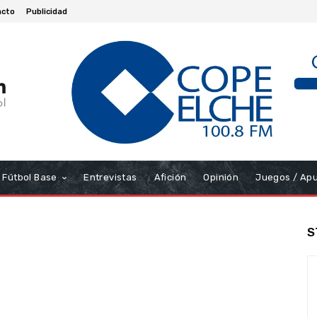
acto
Publicidad
Fútbol Base
Entrevistas
Afición
Opinión
Juegos / Ap
S