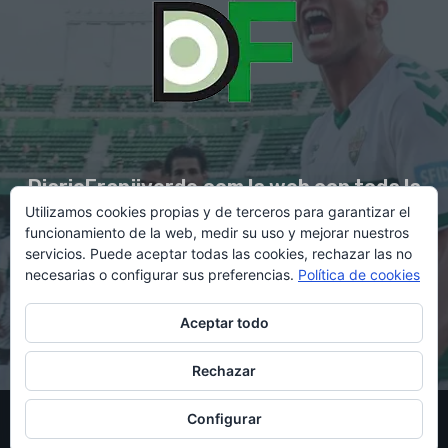
DiarioFranjiverde.com la web con toda la
Utilizamos cookies propias y de terceros para garantizar el
información del Elche C.F.
funcionamiento de la web, medir su uso y mejorar nuestros
servicios. Puede aceptar todas las cookies, rechazar las no
necesarias o configurar sus preferencias.
Política de cookies
Contacto en:
diario@franjiverde.com
Aceptar todo
Rechazar
© Copyright 2021 - Gestión y diseño por Rubén Maestre
Configurar
Política de cookies
Política de privacidad
Aviso legal
Contacto