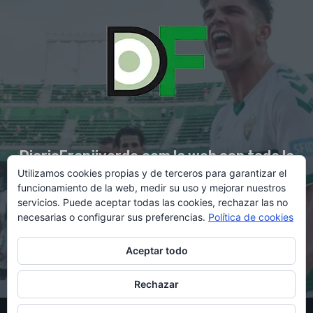
DiarioFranjiverde.com la web con toda la
Utilizamos cookies propias y de terceros para garantizar el
información del Elche C.F.
funcionamiento de la web, medir su uso y mejorar nuestros
servicios. Puede aceptar todas las cookies, rechazar las no
necesarias o configurar sus preferencias.
Política de cookies
Contacto en:
diario@franjiverde.com
Aceptar todo
Rechazar
© Copyright 2021 - Gestión y diseño por Rubén Maestre