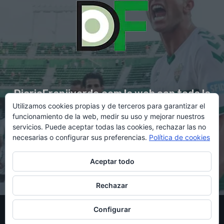
DiarioFranjiverde.com la web con toda la
Utilizamos cookies propias y de terceros para garantizar el
información del Elche C.F.
funcionamiento de la web, medir su uso y mejorar nuestros
servicios. Puede aceptar todas las cookies, rechazar las no
necesarias o configurar sus preferencias.
Política de cookies
Contacto en:
diario@franjiverde.com
Aceptar todo
Rechazar
© Copyright 2021 - Gestión y diseño por Rubén Maestre
Configurar
Política de cookies
Política de privacidad
Aviso legal
Contacto