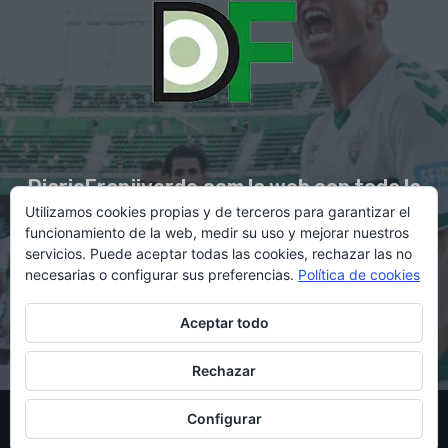
DiarioFranjiverde.com la web con toda la
Utilizamos cookies propias y de terceros para garantizar el
información del Elche C.F.
funcionamiento de la web, medir su uso y mejorar nuestros
servicios. Puede aceptar todas las cookies, rechazar las no
necesarias o configurar sus preferencias.
Política de cookies
Contacto en:
diario@franjiverde.com
Aceptar todo
Rechazar
© Copyright 2021 - Gestión y diseño por Rubén Maestre
Configurar
Política de cookies
Política de privacidad
Aviso legal
Contacto