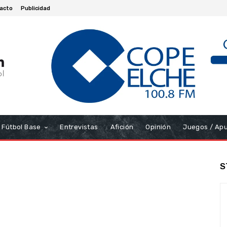
acto
Publicidad
Fútbol Base
Entrevistas
Afición
Opinión
Juegos / Ap
S