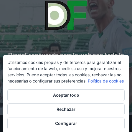
DiarioFranjiverde.com la web con toda la
Utilizamos cookies propias y de terceros para garantizar el
información del Elche C.F.
funcionamiento de la web, medir su uso y mejorar nuestros
servicios. Puede aceptar todas las cookies, rechazar las no
necesarias o configurar sus preferencias.
Política de cookies
Contacto en:
diario@franjiverde.com
Aceptar todo
Rechazar
© Copyright 2021 - Gestión y diseño por Rubén Maestre
Configurar
Política de cookies
Política de privacidad
Aviso legal
Contacto