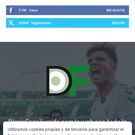
7,741
Fans
ME GUSTA
10,507
Seguidores
SEGUIR
DiarioFranjiverde.com la web con toda la
Utilizamos cookies propias y de terceros para garantizar el
información del Elche C.F.