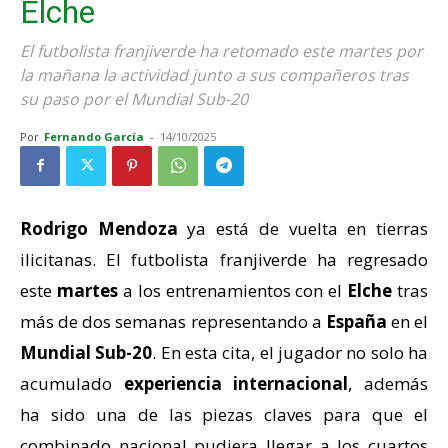
Elche
El futbolista franjiverde ha retomado este martes por
la mañana la actividad junto a sus compañeros tras
su paso por el Mundial Sub-20
Por
Fernando García
-
14/10/2025
Rodrigo Mendoza
ya está de vuelta en tierras
ilicitanas. El futbolista franjiverde ha regresado
este
martes
a los entrenamientos con el
Elche
tras
más de dos semanas representando a
España
en el
Mundial Sub-20
. En esta cita, el jugador no solo ha
acumulado
experiencia internacional
, además
ha sido una de las piezas claves para que el
combinado nacional pudiera llegar a los cuartos