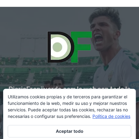
DiarioFranjiverde.com la web con toda la
Utilizamos cookies propias y de terceros para garantizar el
información del Elche C.F.
funcionamiento de la web, medir su uso y mejorar nuestros
servicios. Puede aceptar todas las cookies, rechazar las no
necesarias o configurar sus preferencias.
Política de cookies
Contacto en:
diario@franjiverde.com
Aceptar todo