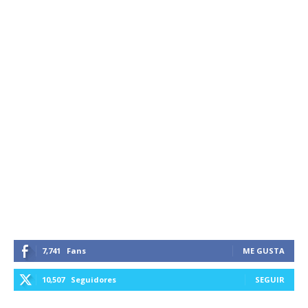
7,741
Fans
ME GUSTA
10,507
Seguidores
SEGUIR