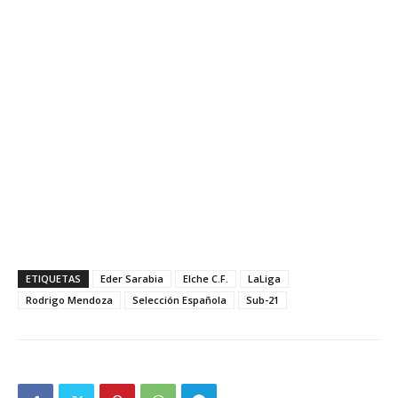
ETIQUETAS
Eder Sarabia
Elche C.F.
LaLiga
Rodrigo Mendoza
Selección Española
Sub-21