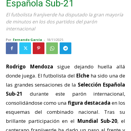
Española Sub-21
El futbolista franjiverde ha disputado la gran mayoría
de minutos en los dos partidos del parón
internacional
Por
Fernando García
-
18/11/2025
Rodrigo Mendoza
sigue dejando huella allá
donde juega. El futbolista del
Elche
ha sido una de
las grandes sensaciones de la
Selección Española
Sub-21
durante este parón internacional,
consolidándose como una
figura destacada
en los
esquemas del combinado nacional. Tras su
brillante participación en el
Mundial Sub-20
, el
canterano franjiverde ha dado un paso al frente y