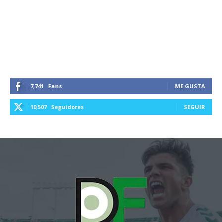
7,741
Fans
ME GUSTA
10,507
Seguidores
SEGUIR