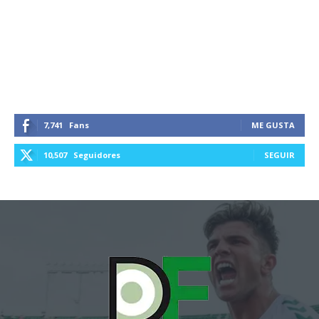
7,741
Fans
ME GUSTA
10,507
Seguidores
SEGUIR