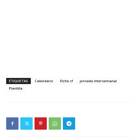
ETIQUETAS
Calendario
Elche cf
jornada intersemanal
Plantilla