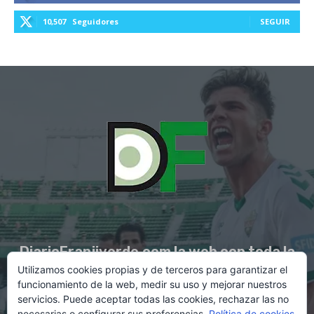
10,507
Seguidores
SEGUIR
DiarioFranjiverde.com la web con toda la
Utilizamos cookies propias y de terceros para garantizar el
información del Elche C.F.
funcionamiento de la web, medir su uso y mejorar nuestros
servicios. Puede aceptar todas las cookies, rechazar las no
necesarias o configurar sus preferencias.
Política de cookies
Contacto en:
diario@franjiverde.com