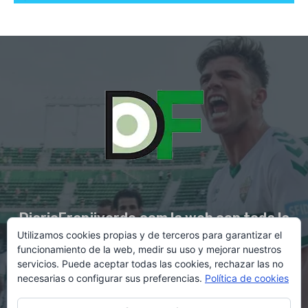
DiarioFranjiverde.com la web con toda la
Utilizamos cookies propias y de terceros para garantizar el
información del Elche C.F.
funcionamiento de la web, medir su uso y mejorar nuestros
servicios. Puede aceptar todas las cookies, rechazar las no
necesarias o configurar sus preferencias.
Política de cookies
Contacto en:
diario@franjiverde.com