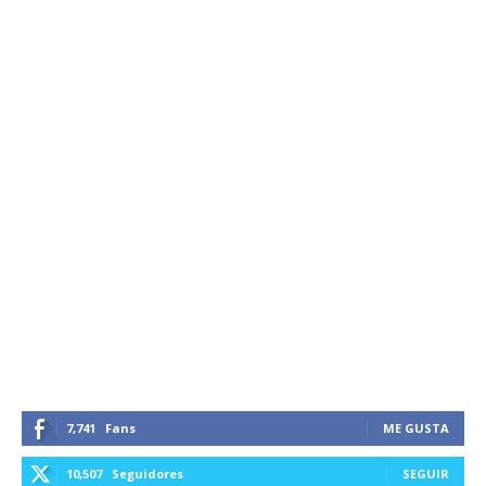
7,741
Fans
ME GUSTA
10,507
Seguidores
SEGUIR