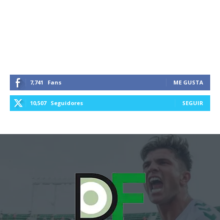
7,741
Fans
ME GUSTA
10,507
Seguidores
SEGUIR