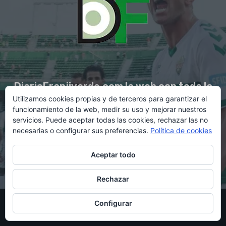
DiarioFranjiverde.com la web con toda la
Utilizamos cookies propias y de terceros para garantizar el
información del Elche C.F.
funcionamiento de la web, medir su uso y mejorar nuestros
servicios. Puede aceptar todas las cookies, rechazar las no
necesarias o configurar sus preferencias.
Política de cookies
Contacto en:
diario@franjiverde.com
Aceptar todo
Rechazar
© Copyright 2021 - Gestión y diseño por Rubén Maestre
Configurar
Política de cookies
Política de privacidad
Aviso legal
Contacto