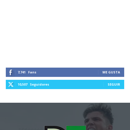
7,741
Fans
ME GUSTA
10,507
Seguidores
SEGUIR