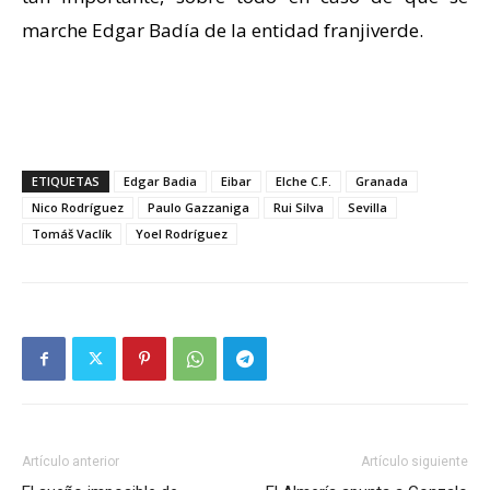
marche Edgar Badía de la entidad franjiverde.
ETIQUETAS
Edgar Badia
Eibar
Elche C.F.
Granada
Nico Rodríguez
Paulo Gazzaniga
Rui Silva
Sevilla
Tomáš Vaclík
Yoel Rodríguez
Artículo anterior
Artículo siguiente