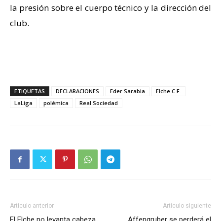
la presión sobre el cuerpo técnico y la dirección del
club.
ETIQUETAS
DECLARACIONES
Eder Sarabia
Elche C.F.
LaLiga
polémica
Real Sociedad
Artículo anterior
Artículo siguiente
El Elche no levanta cabeza
Affengruber se perderá el