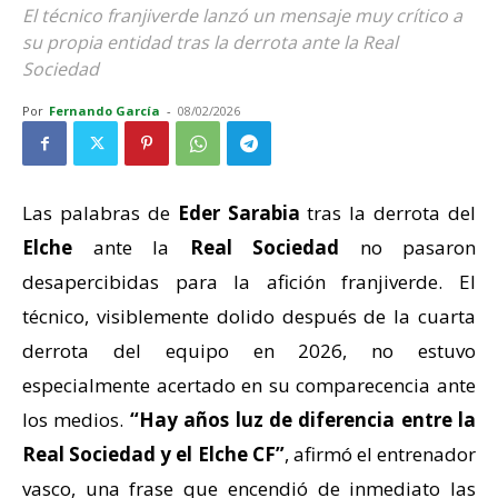
El técnico franjiverde lanzó un mensaje muy crítico a
su propia entidad tras la derrota ante la Real
Sociedad
Por
Fernando García
-
08/02/2026
Las palabras de
Eder Sarabia
tras la derrota del
Elche
ante la
Real Sociedad
no pasaron
desapercibidas para la afición franjiverde. El
técnico, visiblemente dolido después de la cuarta
derrota del equipo en 2026, no estuvo
especialmente acertado en su comparecencia ante
los medios.
“Hay años luz de diferencia entre la
Real Sociedad y el Elche CF”
, afirmó el entrenador
vasco, una frase que encendió de inmediato las