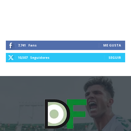
7,741
Fans
ME GUSTA
10,507
Seguidores
SEGUIR