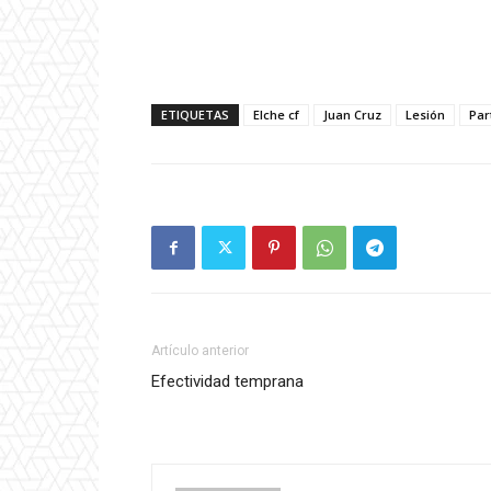
ETIQUETAS
Elche cf
Juan Cruz
Lesión
Par
Artículo anterior
Efectividad temprana