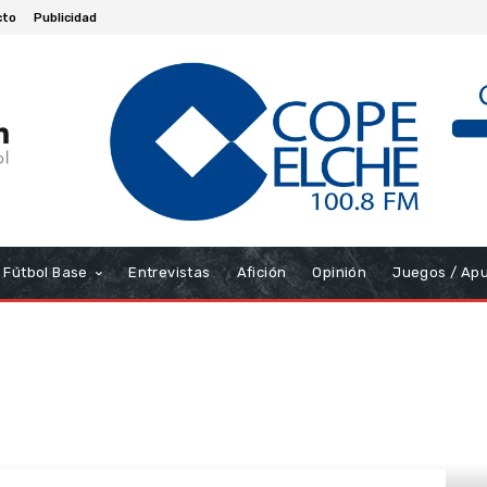
cto
Publicidad
Fútbol Base
Entrevistas
Afición
Opinión
Juegos / Ap