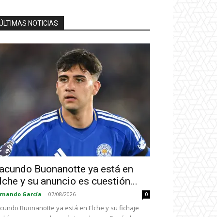
ÚLTIMAS NOTICIAS
acundo Buonanotte ya está en
lche y su anuncio es cuestión...
rnando García
-
07/08/2026
0
cundo Buonanotte ya está en Elche y su fichaje