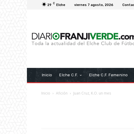
C
29
Elche
viernes 7 agosto, 2026
Conta
Inicio
Elche C.F.
Elche C.F. Femenino
Inicio
Afición
Juan Cruz, K.O. un mes