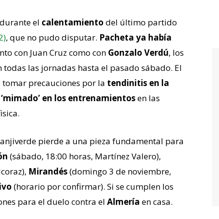
 durante el
calentamiento
del último partido
2)
, que no pudo disputar.
Pacheta ya había
nto con Juan Cruz como con
Gonzalo Verdú
, los
 todas las jornadas hasta el pasado sábado. El
a tomar precauciones por la
tendinitis en la
‘mimado’ en los entrenamientos
en las
isica.
franjiverde pierde a una pieza fundamental para
ón
(sábado, 18:00 horas, Martínez Valero),
lcoraz),
Mirandés
(domingo 3 de noviembre,
ivo
(horario por confirmar). Si se cumplen los
ones para el duelo contra el
Almería
en casa.