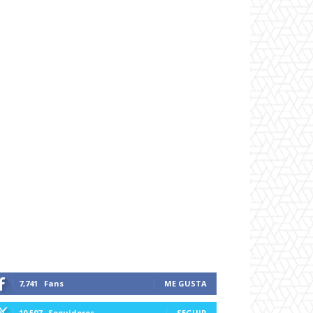
7,741
Fans
ME GUSTA
10,507
Seguidores
SEGUIR