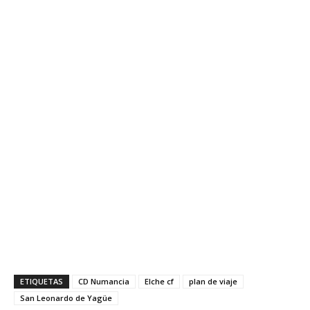
ETIQUETAS
CD Numancia
Elche cf
plan de viaje
San Leonardo de Yagüe