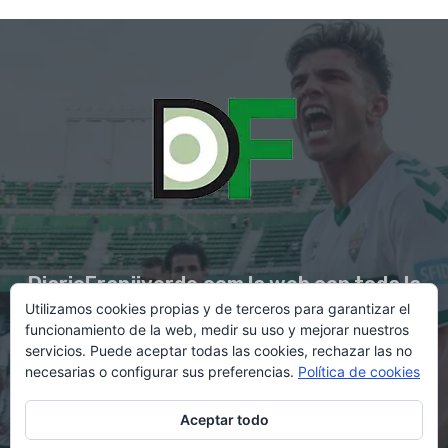
DiarioFranjiverde.com la web con toda la
Utilizamos cookies propias y de terceros para garantizar el
información del Elche C.F.
funcionamiento de la web, medir su uso y mejorar nuestros
servicios. Puede aceptar todas las cookies, rechazar las no
necesarias o configurar sus preferencias.
Política de cookies
Contacto en:
diario@franjiverde.com
Aceptar todo