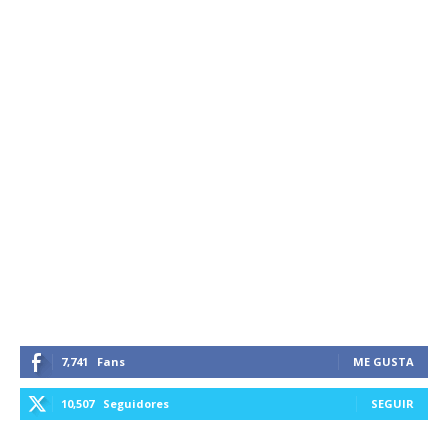
7,741
Fans
ME GUSTA
10,507
Seguidores
SEGUIR