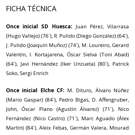
FICHA TÉCNICA
Once inicial SD Huesca:
Juan Pérez, Vilarrasa
(Hugo Vallejo) (76´), R. Pulido (Diego González) (64´),
J. Pulido (Joaquín Muñoz) (74´), M. Loureiro, Gerard
Valentín, I. Kortajarena, Óscar Sielva (Toni Abad)
(64´), Javi Hernández (Iker Unzueta) (80´), Patrick
Soko, Sergi Enrich
Once inicial Elche CF:
M. Dituro, Álvaro Núñez
(Mario Gaspar) (84´), Pedro Bigas, D. Affengruber,
John, Óscar Plano (Agustín Álvarez) (71´), Nico
Fernández (Nico Castro) (71´), Marc Aguado (Álex
Martín) (84´), Aleix Febas, Germán Valera, Mourad