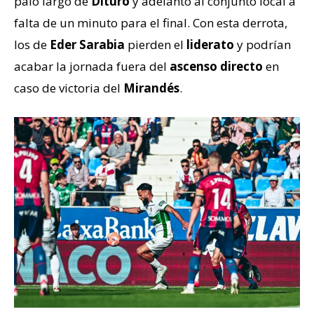
palo largo de
Dituro
y adelantó al conjunto local a
falta de un minuto para el final. Con esta derrota,
los de
Eder Sarabia
pierden el
liderato
y podrían
acabar la jornada fuera del
ascenso directo
en
caso de victoria del
Mirandés
.