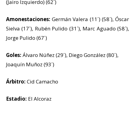
(Jairo Izquierdo) (62´)
Amonestaciones:
Germán Valera (11´) (58´), Óscar
Sielva (17´), Rubén Pulido (31´), Marc Aguado (58´),
Jorge Pulido (67´)
Goles:
Álvaro Núñez (29´), Diego González (80´),
Joaquín Muñoz (93´)
Árbitro:
Cid Camacho
Estadio:
El Alcoraz