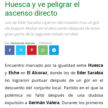
Huesca y ve peligrar el
ascenso directo
Los de Eder Sarabia cayeron derrotados tras un gol
de Joaquín Muñoz en el descuento después de estar
gran parte de la segunda mitad con diez
Por
Fernando García
-
17/05/2025
Encuentro marcado por la igualdad entre
Huesca
y
Elche
en
El Alcoraz
, donde los de
Eder Sarabia
no lograron puntuar después de un gol en el
descuento del conjunto local. Partido en el que la
polémica no faltó después de una dudosa
expulsión a
Germán Valera
. Durante los primeros