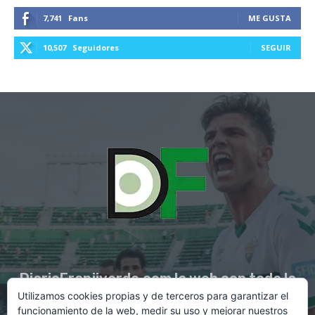
7,741
Fans
ME GUSTA
10,507
Seguidores
SEGUIR
DiarioFranjiverde.com la web con toda la
Utilizamos cookies propias y de terceros para garantizar el
información del Elche C.F.
funcionamiento de la web, medir su uso y mejorar nuestros