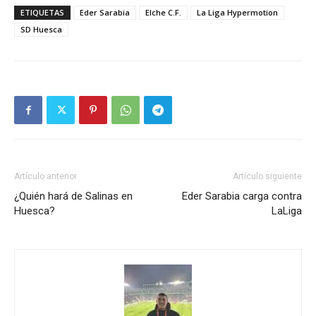
ETIQUETAS
Eder Sarabia
Elche C.F.
La Liga Hypermotion
SD Huesca
Artículo anterior
Artículo siguiente
¿Quién hará de Salinas en
Eder Sarabia carga contra
Huesca?
LaLiga