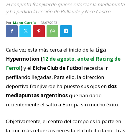
El conjunto franjiverde quiere reforzar la mediapunta
y ha pedido la cesión de Bullaude y Nico Castro
Por
Manu García
-
28/07/2023
Cada vez está más cerca el inicio de la
Liga
Hypermotion (
12 de agosto, ante el Racing de
Ferrol
)
y el
Elche Club de Fútbol
necesita ir
perfilando llegadas. Para ello, la dirección
deportiva franjiverde ha puesto sus ojos en
dos
mediapuntas argentinos
que han dado
recientemente el salto a Europa sin mucho éxito.
Objetivamente, el centro del campo es la parte en
la que más refuerzos necesita el club ilicitano. Tras