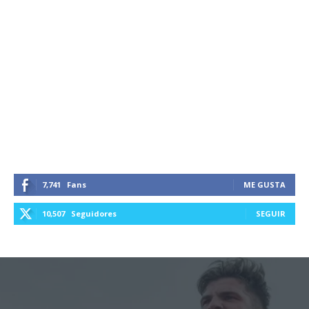
7,741
Fans
ME GUSTA
10,507
Seguidores
SEGUIR