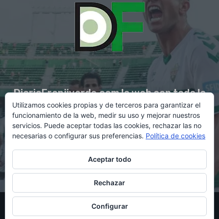
DiarioFranjiverde.com la web con toda la
Utilizamos cookies propias y de terceros para garantizar el
información del Elche C.F.
funcionamiento de la web, medir su uso y mejorar nuestros
servicios. Puede aceptar todas las cookies, rechazar las no
necesarias o configurar sus preferencias.
Política de cookies
Contacto en:
diario@franjiverde.com
Aceptar todo
Rechazar
© Copyright 2021 - Gestión y diseño por Rubén Maestre
Configurar
Política de cookies
Política de privacidad
Aviso legal