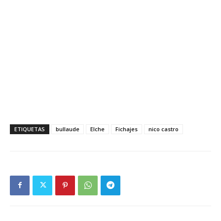
ETIQUETAS
bullaude
Elche
Fichajes
nico castro