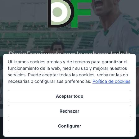
DiarioFranjiverde.com la web con toda la
Utilizamos cookies propias y de terceros para garantizar el
información del Elche C.F.
funcionamiento de la web, medir su uso y mejorar nuestros
servicios. Puede aceptar todas las cookies, rechazar las no
necesarias o configurar sus preferencias.
Política de cookies
Contacto en:
diario@franjiverde.com
Aceptar todo
Rechazar
© Copyright 2021 - Gestión y diseño por Rubén Maestre
Configurar
Política de cookies
Política de privacidad
Aviso legal
Contacto