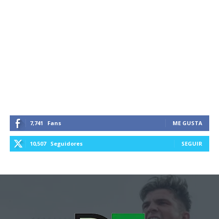
7,741
Fans
ME GUSTA
10,507
Seguidores
SEGUIR