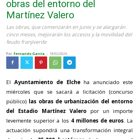
obras del entorno del
Martínez Valero
Las obras, que comenzarán en junio y se alargarán
cinco meses, mejorarán los accesos y la movilidad del
feudo franjiverde
Por
Fernando García
-
18/02/2026
El
Ayuntamiento de Elche
ha anunciado este
miércoles que se sacará a licitación (concurso
público)
las obras de urbanización del entorno
del Estadio Martínez Valero
por un importe
levemente superior a los
4 millones de euros
. La
actuación supondrá una transformación integral