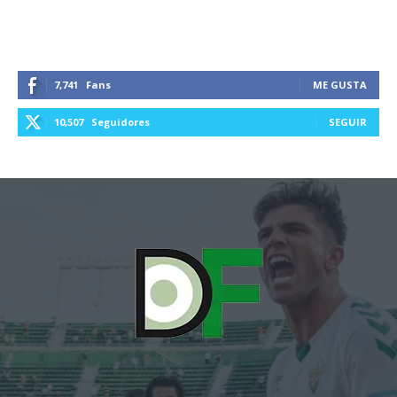
7,741
Fans
ME GUSTA
10,507
Seguidores
SEGUIR