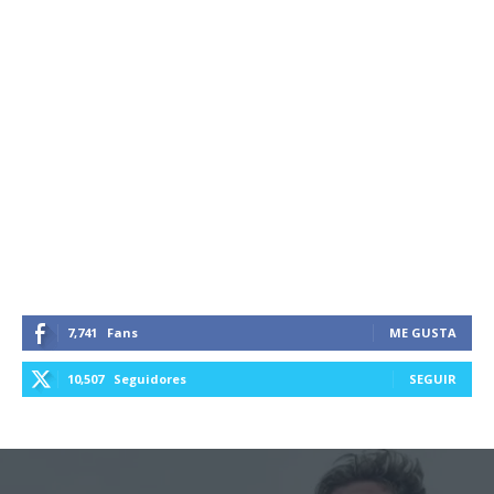
7,741
Fans
ME GUSTA
10,507
Seguidores
SEGUIR