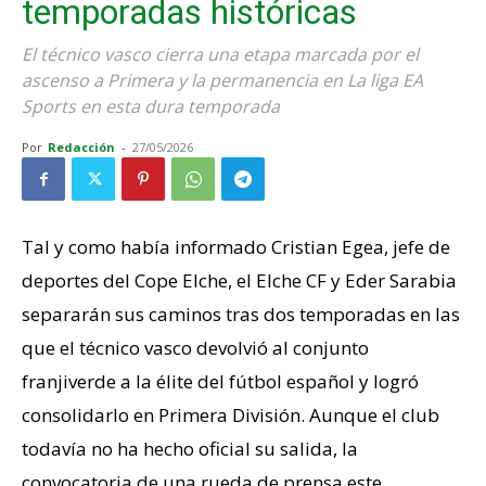
temporadas históricas
El técnico vasco cierra una etapa marcada por el
ascenso a Primera y la permanencia en La liga EA
Sports en esta dura temporada
Por
Redacción
-
27/05/2026
Tal y como había informado Cristian Egea, jefe de
deportes del Cope Elche, el Elche CF y Eder Sarabia
separarán sus caminos tras dos temporadas en las
que el técnico vasco devolvió al conjunto
franjiverde a la élite del fútbol español y logró
consolidarlo en Primera División. Aunque el club
todavía no ha hecho oficial su salida, la
convocatoria de una rueda de prensa este