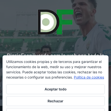
DiarioFranjiverde.com la web con toda la
Utilizamos cookies propias y de terceros para garantizar el
información del Elche C.F.
funcionamiento de la web, medir su uso y mejorar nuestros
servicios. Puede aceptar todas las cookies, rechazar las no
necesarias o configurar sus preferencias.
Política de cookies
Contacto en:
diario@franjiverde.com
Aceptar todo
Rechazar
© Copyright 2021 - Gestión y diseño por Rubén Maestre