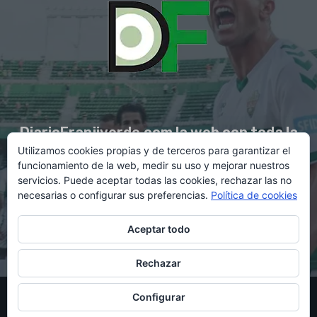
DiarioFranjiverde.com la web con toda la
Utilizamos cookies propias y de terceros para garantizar el
información del Elche C.F.
funcionamiento de la web, medir su uso y mejorar nuestros
servicios. Puede aceptar todas las cookies, rechazar las no
necesarias o configurar sus preferencias.
Política de cookies
Contacto en:
diario@franjiverde.com
Aceptar todo
Rechazar
© Copyright 2021 - Gestión y diseño por Rubén Maestre
Configurar
Política de cookies
Política de privacidad
Aviso legal
Contacto