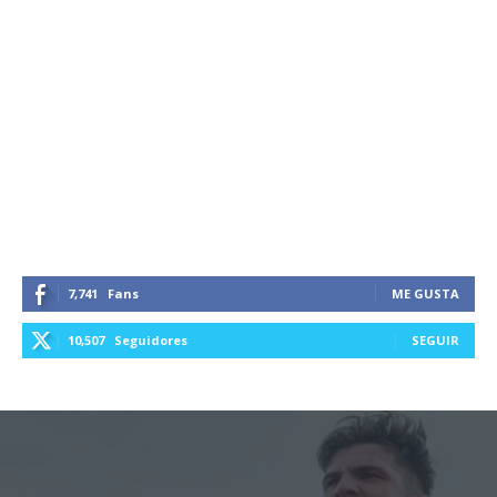
7,741
Fans
ME GUSTA
10,507
Seguidores
SEGUIR